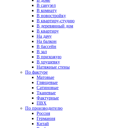
В доме
В санузел
В комнату
В новостройку
В квартиру-студию
В деревянный дом
В квартиру
На дачу
На балкон
В бассейн
В зал
В прихожую
В хрущевку
Натяжные стены
По фактуре
Матовые
Глянцевые
Сатиновые
Тканевые
Фактурные
ПВХ
По производителю
Россия
Германия
Китай