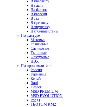
В квартиру
На дачу
На балкон
В бассейн
В зал
В прихожую
В хрущевку
Натяжные стены
По фактуре
Матовые
Глянцевые
Сатиновые
Тканевые
Фактурные
ПВХ
По производителю
Россия
Германия
Китай
Вauf
Descor
MSD PREMIUM
MSD EVOLUTION
Pongs
TEQTUM KM2