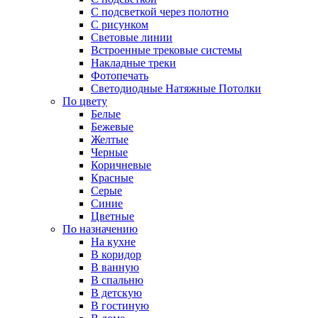
С подсветкой через полотно
С рисунком
Световые линии
Встроенные трековые системы
Накладные треки
Фотопечать
Светодиодные Натяжные Потолки
По цвету
Белые
Бежевые
Желтые
Черные
Коричневые
Красные
Серые
Синие
Цветные
По назначению
На кухне
В коридор
В ванную
В спальню
В детскую
В гостиную