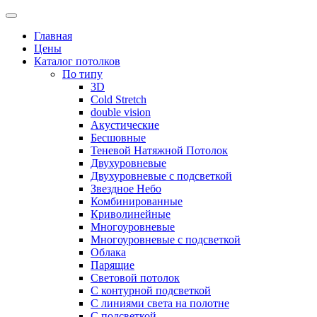
Skip
to
Главная
content
Цены
Каталог потолков
По типу
3D
Cold Stretch
double vision
Акустические
Бесшовные
Теневой Натяжной Потолок
Двухуровневые
Двухуровневые с подсветкой
Звездное Небо
Комбинированные
Криволинейные
Многоуровневые
Многоуровневые с подсветкой
Облака
Парящие
Световой потолок
С контурной подсветкой
С линиями света на полотне
С подсветкой