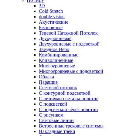
По типу
3D
Cold Stretch
double vision
Акустические
Бесшовные
Теневой Натяжной Потолок
Двухуровневые
Двухуровневые с подсветкой
Звездное Небо
Комбинированные
Криволинейные
Многоуровневые
Многоуровневые с подсветкой
Облака
Парящие
Световой потолок
С контурной подсветкой
С линиями света на полотне
С подсветкой
С подсветкой через полотно
С рисунком
Световые линии
Встроенные трековые системы
Накладные треки