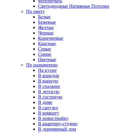
Фотопечать
Светодиодные Натяжные Потолки
По цвету
Белые
Бежевые
Желтые
Черные
Коричневые
Красные
Серые
Синие
Цветные
По назначению
На кухне
В коридор
В ванную
В спальню
В детскую
В гостиную
В доме
В санузел
В комнату
В новостройку
В квартиру-студию
В деревянный дом