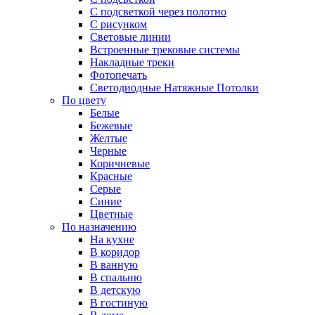
С подсветкой через полотно
С рисунком
Световые линии
Встроенные трековые системы
Накладные треки
Фотопечать
Светодиодные Натяжные Потолки
По цвету
Белые
Бежевые
Желтые
Черные
Коричневые
Красные
Серые
Синие
Цветные
По назначению
На кухне
В коридор
В ванную
В спальню
В детскую
В гостиную