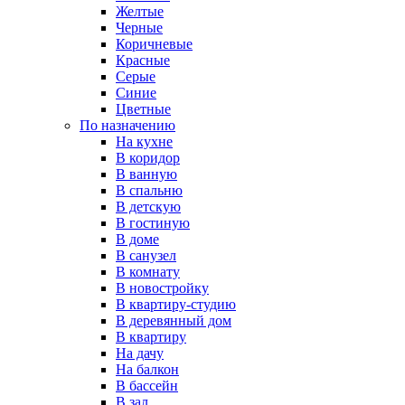
Желтые
Черные
Коричневые
Красные
Серые
Синие
Цветные
По назначению
На кухне
В коридор
В ванную
В спальню
В детскую
В гостиную
В доме
В санузел
В комнату
В новостройку
В квартиру-студию
В деревянный дом
В квартиру
На дачу
На балкон
В бассейн
В зал