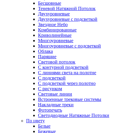
Бесшовные
Теневой Натяжной Потолок
Двухуровневые
Двухуровневые с подсветкой
Звездное Небо
Комбинированные
Криволинейные
Многоуровневые
Многоуровневые с подсветкой
Облака
Парящие
Световой потолок
С контурной подсветкой
С линиями света на полотне
С подсветкой
С подсветкой через полотно
С рисунком
Световые линии
Встроенные трековые системы
Накладные треки
Фотопечать
Светодиодные Натяжные Потолки
По цвету
Белые
Бежевые