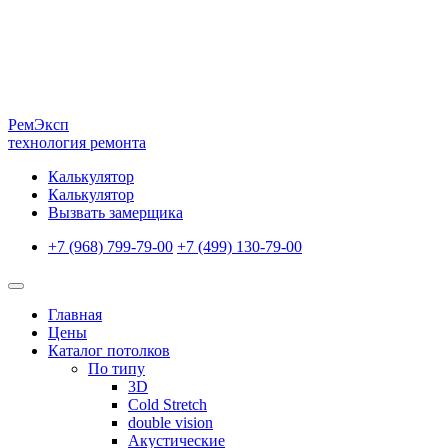
Рем
Эксп
технология ремонта
Калькулятор
Калькулятор
Вызвать замерщика
+7 (968) 799-79-00
+7 (499) 130-79-00
Главная
Цены
Каталог потолков
По типу
3D
Cold Stretch
double vision
Акустические