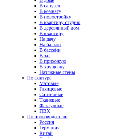
В доме
В санузел
В комнату
В новостройку
В квартиру-студию
В деревянный дом
В квартиру
На дачу
На балкон
В бассейн
В зал
В прихожую
В хрущевку
Натяжные стены
По фактуре
Матовые
Глянцевые
Сатиновые
Тканевые
Фактурные
ПВХ
По производителю
Россия
Германия
Китай