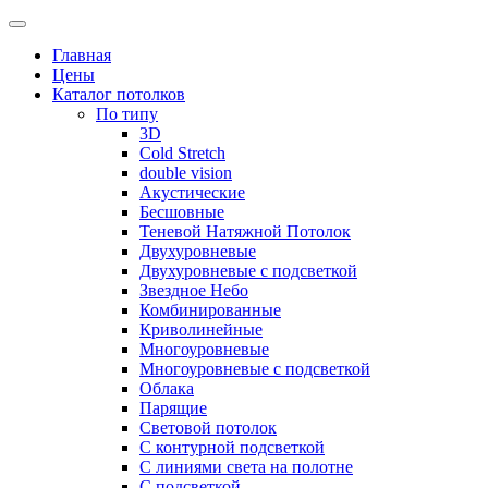
Skip
to
Главная
content
Цены
Каталог потолков
По типу
3D
Cold Stretch
double vision
Акустические
Бесшовные
Теневой Натяжной Потолок
Двухуровневые
Двухуровневые с подсветкой
Звездное Небо
Комбинированные
Криволинейные
Многоуровневые
Многоуровневые с подсветкой
Облака
Парящие
Световой потолок
С контурной подсветкой
С линиями света на полотне
С подсветкой