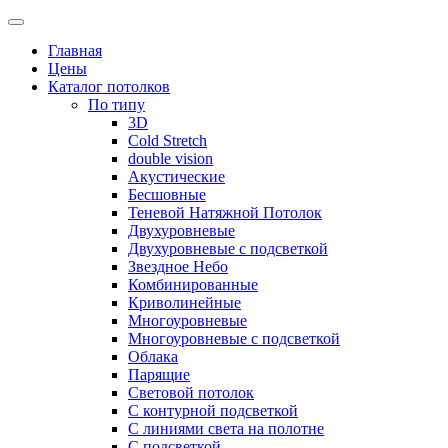
Skip
to
Главная
content
Цены
Каталог потолков
По типу
3D
Cold Stretch
double vision
Акустические
Бесшовные
Теневой Натяжной Потолок
Двухуровневые
Двухуровневые с подсветкой
Звездное Небо
Комбинированные
Криволинейные
Многоуровневые
Многоуровневые с подсветкой
Облака
Парящие
Световой потолок
С контурной подсветкой
С линиями света на полотне
С подсветкой