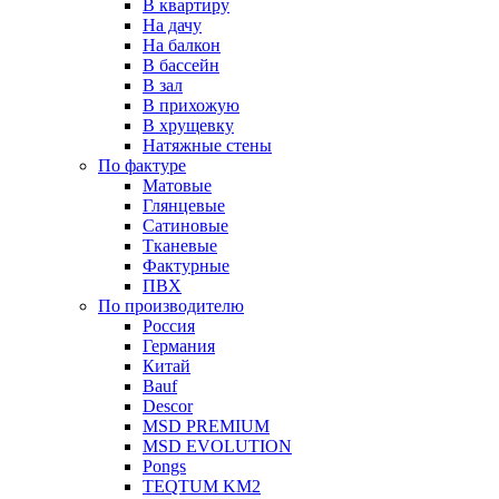
В квартиру
На дачу
На балкон
В бассейн
В зал
В прихожую
В хрущевку
Натяжные стены
По фактуре
Матовые
Глянцевые
Сатиновые
Тканевые
Фактурные
ПВХ
По производителю
Россия
Германия
Китай
Вauf
Descor
MSD PREMIUM
MSD EVOLUTION
Pongs
TEQTUM KM2