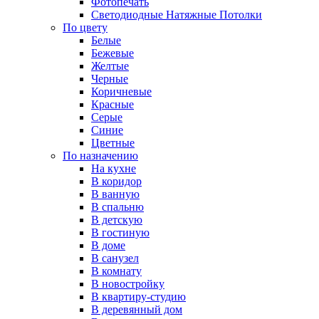
Фотопечать
Светодиодные Натяжные Потолки
По цвету
Белые
Бежевые
Желтые
Черные
Коричневые
Красные
Серые
Синие
Цветные
По назначению
На кухне
В коридор
В ванную
В спальню
В детскую
В гостиную
В доме
В санузел
В комнату
В новостройку
В квартиру-студию
В деревянный дом