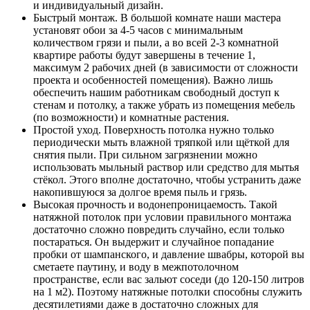
и индивидуальный дизайн.
Быстрый монтаж. В большой комнате наши мастера
установят обои за 4-5 часов с минимальным
количеством грязи и пыли, а во всей 2-3 комнатной
квартире работы будут завершены в течение 1,
максимум 2 рабочих дней (в зависимости от сложности
проекта и особенностей помещения). Важно лишь
обеспечить нашим работникам свободный доступ к
стенам и потолку, а также убрать из помещения мебель
(по возможности) и комнатные растения.
Простой уход. Поверхность потолка нужно только
периодически мыть влажной тряпкой или щёткой для
снятия пыли. При сильном загрязнении можно
использовать мыльный раствор или средство для мытья
стёкол. Этого вполне достаточно, чтобы устранить даже
накопившуюся за долгое время пыль и грязь.
Высокая прочность и водонепроницаемость. Такой
натяжной потолок при условии правильного монтажа
достаточно сложно повредить случайно, если только
постараться. Он выдержит и случайное попадание
пробки от шампанского, и давление швабры, которой вы
сметаете паутину, и воду в межпотолочном
пространстве, если вас зальют соседи (до 120-150 литров
на 1 м2). Поэтому натяжные потолки способны служить
десятилетиями даже в достаточно сложных для