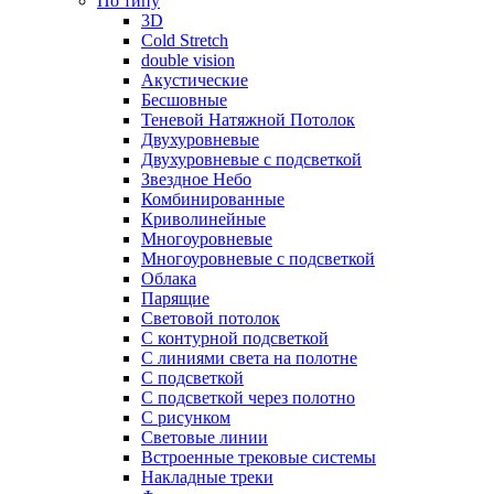
По типу
3D
Cold Stretch
double vision
Акустические
Бесшовные
Теневой Натяжной Потолок
Двухуровневые
Двухуровневые с подсветкой
Звездное Небо
Комбинированные
Криволинейные
Многоуровневые
Многоуровневые с подсветкой
Облака
Парящие
Световой потолок
С контурной подсветкой
С линиями света на полотне
С подсветкой
С подсветкой через полотно
С рисунком
Световые линии
Встроенные трековые системы
Накладные треки