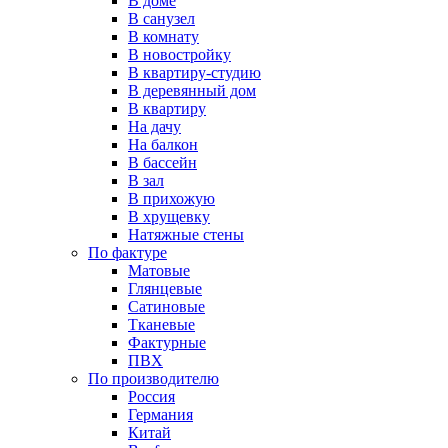
В доме
В санузел
В комнату
В новостройку
В квартиру-студию
В деревянный дом
В квартиру
На дачу
На балкон
В бассейн
В зал
В прихожую
В хрущевку
Натяжные стены
По фактуре
Матовые
Глянцевые
Сатиновые
Тканевые
Фактурные
ПВХ
По производителю
Россия
Германия
Китай