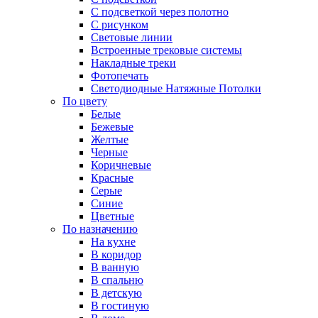
С подсветкой через полотно
С рисунком
Световые линии
Встроенные трековые системы
Накладные треки
Фотопечать
Светодиодные Натяжные Потолки
По цвету
Белые
Бежевые
Желтые
Черные
Коричневые
Красные
Серые
Синие
Цветные
По назначению
На кухне
В коридор
В ванную
В спальню
В детскую
В гостиную