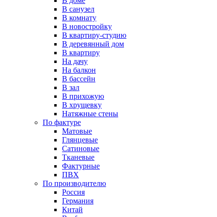
В доме
В санузел
В комнату
В новостройку
В квартиру-студию
В деревянный дом
В квартиру
На дачу
На балкон
В бассейн
В зал
В прихожую
В хрущевку
Натяжные стены
По фактуре
Матовые
Глянцевые
Сатиновые
Тканевые
Фактурные
ПВХ
По производителю
Россия
Германия
Китай