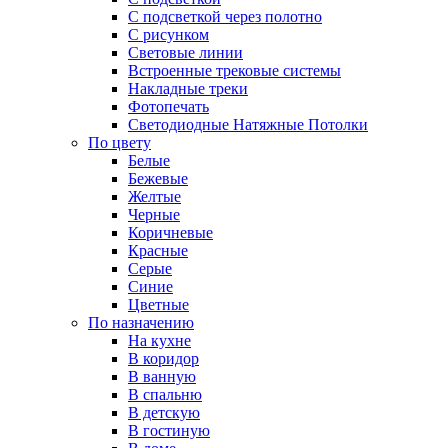
С подсветкой через полотно
С рисунком
Световые линии
Встроенные трековые системы
Накладные треки
Фотопечать
Светодиодные Натяжные Потолки
По цвету
Белые
Бежевые
Желтые
Черные
Коричневые
Красные
Серые
Синие
Цветные
По назначению
На кухне
В коридор
В ванную
В спальню
В детскую
В гостиную