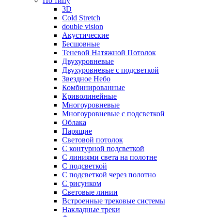
По типу
3D
Cold Stretch
double vision
Акустические
Бесшовные
Теневой Натяжной Потолок
Двухуровневые
Двухуровневые с подсветкой
Звездное Небо
Комбинированные
Криволинейные
Многоуровневые
Многоуровневые с подсветкой
Облака
Парящие
Световой потолок
С контурной подсветкой
С линиями света на полотне
С подсветкой
С подсветкой через полотно
С рисунком
Световые линии
Встроенные трековые системы
Накладные треки