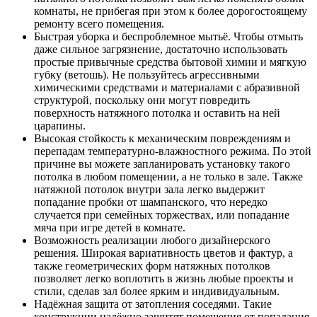
комнаты, не прибегая при этом к более дорогостоящему
ремонту всего помещения.
Быстрая уборка и беспроблемное мытьё. Чтобы отмыть
даже сильное загрязнение, достаточно использовать
простые привычные средства бытовой химии и мягкую
губку (ветошь). Не пользуйтесь агрессивными
химическими средствами и материалами с абразивной
структурой, поскольку они могут повредить
поверхность натяжного потолка и оставить на ней
царапины.
Высокая стойкость к механическим повреждениям и
перепадам температурно-влажностного режима. По этой
причине вы можете запланировать установку такого
потолка в любом помещении, а не только в зале. Также
натяжной потолок внутри зала легко выдержит
попадание пробки от шампанского, что нередко
случается при семейных торжествах, или попадание
мяча при игре детей в комнате.
Возможность реализации любого дизайнерского
решения. Широкая вариативность цветов и фактур, а
также геометрических форм натяжных потолков
позволяет легко воплотить в жизнь любые проекты и
стили, сделав зал более ярким и индивидуальным.
Надёжная защита от затопления соседями. Такие
конструкции надёжно защитят помещения от попадания