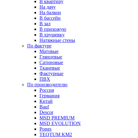
В квартиру
На дачу
На балкон
В бассейн
В зал
В прихожую
В хрущевку
Натяжные стены
По фактуре
Матовые
Глянцевые
Сатиновые
Тканевые
Фактурные
ПВХ
По производителю
Россия
Германия
Китай
Вauf
Descor
MSD PREMIUM
MSD EVOLUTION
Pongs
TEQTUM KM2