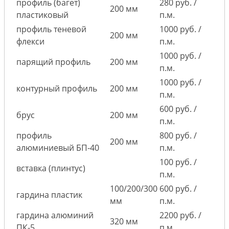
профиль (багет)
280 руб. /
200 мм
пластиковый
п.м.
профиль теневой
1000 руб. /
200 мм
флекси
п.м.
1000 руб. /
парящий профиль
200 мм
п.м.
1000 руб. /
контурный профиль
200 мм
п.м.
600 руб. /
брус
200 мм
п.м.
профиль
800 руб. /
200 мм
алюминиевый БП-40
п.м.
100 руб. /
вставка (плинтус)
п.м.
100/200/300
600 руб. /
гардина пластик
мм
п.м.
гардина алюминий
2200 руб. /
320 мм
ПК-5
п.м.