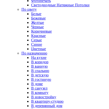
Фотопечать
Светодиодные Натяжные Потолки
По цвету
Белые
Бежевые
Желтые
Черные
Коричневые
Красные
Серые
Синие
Цветные
По назначению
На кухне
В коридор
В ванную
В спальню
В детскую
В гостиную
В доме
В санузел
В комнату
В новостройку
В квартиру-студию
В деревянный дом