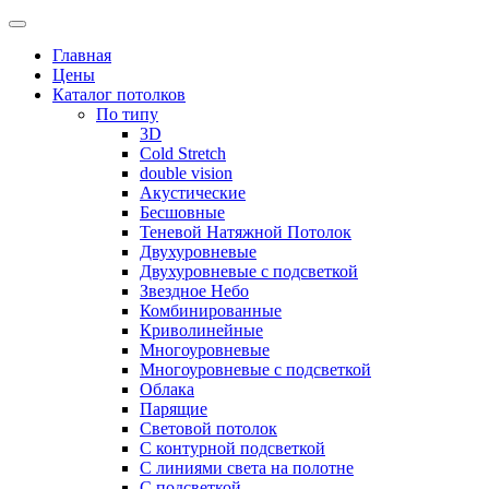
Skip
to
Главная
content
Цены
Каталог потолков
По типу
3D
Cold Stretch
double vision
Акустические
Бесшовные
Теневой Натяжной Потолок
Двухуровневые
Двухуровневые с подсветкой
Звездное Небо
Комбинированные
Криволинейные
Многоуровневые
Многоуровневые с подсветкой
Облака
Парящие
Световой потолок
С контурной подсветкой
С линиями света на полотне
С подсветкой