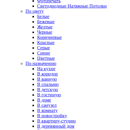
Фотопечать
Светодиодные Натяжные Потолки
По цвету
Белые
Бежевые
Желтые
Черные
Коричневые
Красные
Серые
Синие
Цветные
По назначению
На кухне
В коридор
В ванную
В спальню
В детскую
В гостиную
В доме
В санузел
В комнату
В новостройку
В квартиру-студию
В деревянный дом