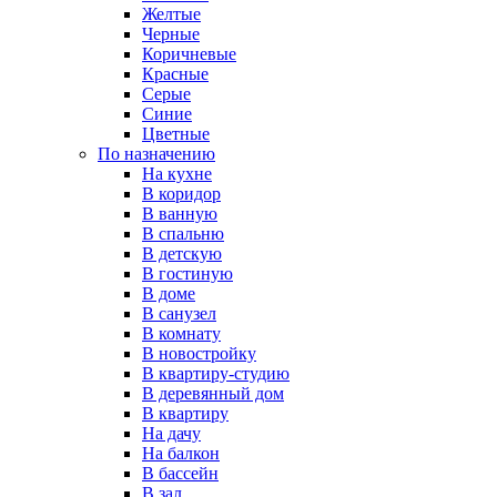
Желтые
Черные
Коричневые
Красные
Серые
Синие
Цветные
По назначению
На кухне
В коридор
В ванную
В спальню
В детскую
В гостиную
В доме
В санузел
В комнату
В новостройку
В квартиру-студию
В деревянный дом
В квартиру
На дачу
На балкон
В бассейн
В зал