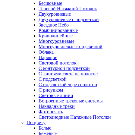
Бесшовные
Теневой Натяжной Потолок
Двухуровневые
Двухуровневые с подсветкой
Звездное Небо
Комбинированные
Криволинейные
Многоуровневые
Многоуровневые с подсветкой
Облака
Парящие
Световой потолок
С контурной подсветкой
С линиями света на полотне
С подсветкой
С подсветкой через полотно
С рисунком
Световые линии
Встроенные трековые системы
Накладные треки
Фотопечать
Светодиодные Натяжные Потолки
По цвету
Белые
Бежевые