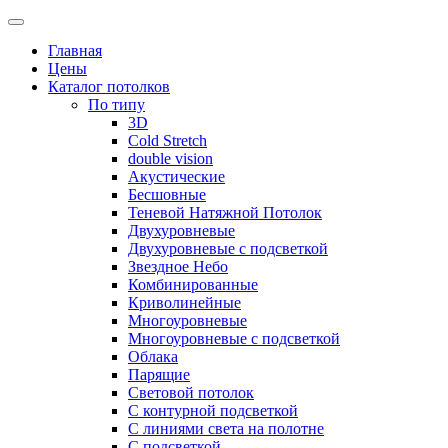
Skip
to
Главная
content
Цены
Каталог потолков
По типу
3D
Cold Stretch
double vision
Акустические
Бесшовные
Теневой Натяжной Потолок
Двухуровневые
Двухуровневые с подсветкой
Звездное Небо
Комбинированные
Криволинейные
Многоуровневые
Многоуровневые с подсветкой
Облака
Парящие
Световой потолок
С контурной подсветкой
С линиями света на полотне
С подсветкой