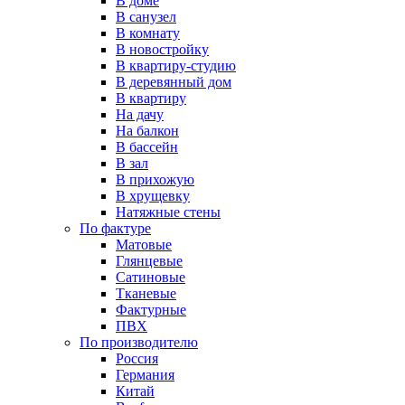
В доме
В санузел
В комнату
В новостройку
В квартиру-студию
В деревянный дом
В квартиру
На дачу
На балкон
В бассейн
В зал
В прихожую
В хрущевку
Натяжные стены
По фактуре
Матовые
Глянцевые
Сатиновые
Тканевые
Фактурные
ПВХ
По производителю
Россия
Германия
Китай