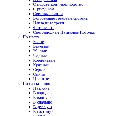
С подсветкой через полотно
С рисунком
Световые линии
Встроенные трековые системы
Накладные треки
Фотопечать
Светодиодные Натяжные Потолки
По цвету
Белые
Бежевые
Желтые
Черные
Коричневые
Красные
Серые
Синие
Цветные
По назначению
На кухне
В коридор
В ванную
В спальню
В детскую
В гостиную