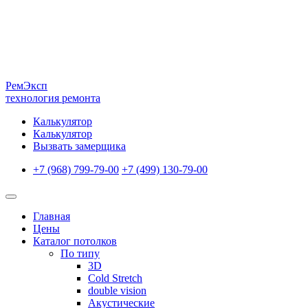
Рем
Эксп
технология ремонта
Калькулятор
Калькулятор
Вызвать замерщика
+7 (968) 799-79-00
+7 (499) 130-79-00
Главная
Цены
Каталог потолков
По типу
3D
Cold Stretch
double vision
Акустические