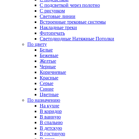
С подсветкой через полотно
С рисунком
Световые линии
Встроенные трековые системы
Накладные треки
Фотопечать
Светодиодные Натяжные Потолки
По цвету
Белые
Бежевые
Желтые
Черные
Коричневые
Красные
Серые
Синие
Цветные
По назначению
На кухне
В коридор
В ванную
В спальню
В детскую
В гостиную