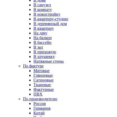
В доме
В санузел
В комнату
В новостройку
В квартиру-студию
В деревянный дом
В квартиру
На дачу
На балкон
В бассейн
В зал
В прихожую
В хрущевку
Натяжные стены
По фактуре
Матовые
Глянцевые
Сатиновые
Тканевые
Фактурные
ПВХ
По производителю
Россия
Германия
Китай