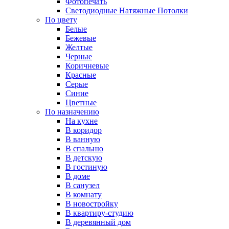
Фотопечать
Светодиодные Натяжные Потолки
По цвету
Белые
Бежевые
Желтые
Черные
Коричневые
Красные
Серые
Синие
Цветные
По назначению
На кухне
В коридор
В ванную
В спальню
В детскую
В гостиную
В доме
В санузел
В комнату
В новостройку
В квартиру-студию
В деревянный дом