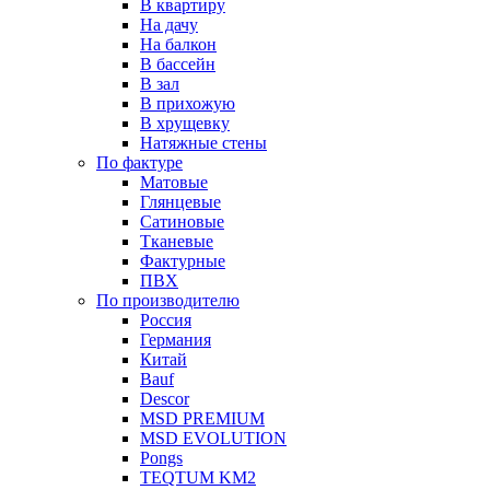
В квартиру
На дачу
На балкон
В бассейн
В зал
В прихожую
В хрущевку
Натяжные стены
По фактуре
Матовые
Глянцевые
Сатиновые
Тканевые
Фактурные
ПВХ
По производителю
Россия
Германия
Китай
Вauf
Descor
MSD PREMIUM
MSD EVOLUTION
Pongs
TEQTUM KM2