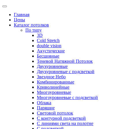
Skip
to
Главная
content
Цены
Каталог потолков
По типу
3D
Cold Stretch
double vision
Акустические
Бесшовные
Теневой Натяжной Потолок
Двухуровневые
Двухуровневые с подсветкой
Звездное Небо
Комбинированные
Криволинейные
Многоуровневые
Многоуровневые с подсветкой
Облака
Парящие
Световой потолок
С контурной подсветкой
С линиями света на полотне
С подсветкой