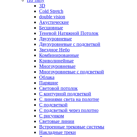
По типу
3D
Cold Stretch
double vision
Акустические
Бесшовные
Теневой Натяжной Потолок
Двухуровневые
Двухуровневые с подсветкой
Звездное Небо
Комбинированные
Криволинейные
Многоуровневые
Многоуровневые с подсветкой
Облака
Парящие
Световой потолок
С контурной подсветкой
С линиями света на полотне
С подсветкой
С подсветкой через полотно
С рисунком
Световые линии
Встроенные трековые системы
Накладные треки