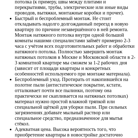
потолка (к примеру, швы между плитами и
перекрытиями, трубы, электрические или иные виды
проводов, вытяжки, монтажные коробки и прочее).
Быстрый и беспроблемный монтаж. Не стоит
откладывать надолго долгожданный переезд в новую
квартиру по причине незавершённого в ней ремонта.
Монтаж натяжного потолка внутри одной большой
комнаты нашими специалистами займёт примерно 2-3
часа с учётом всех подготовительных работ и обработки
натяжного потолка. Полностью завершить монтаж
натяжных потолков в Москве и Московской области в 2-
3 комнатной квартире мы сможем за 1-2 рабочих дня
(зависит от площади квартиры и конкретных
особенностей используемого при монтаже материала).
Беспроблемный уход. Протирать от накопившейся на
полотне пыли (антистатическое покрытие, кстати,
отталкивает почти все пылинки, поэтому она
практически не скапливается на натяжных потолках)
материал нужно простой влажной тряпкой или
специальной щёткой для уборки пыли. При сильных
загрязнениях добавьте мыльный раствор или
специальное средство, предназначенное для мытья
стёкол.
Адекватная цена. Высока вероятность того, что
приобретение квартиры в новостройке достаточно