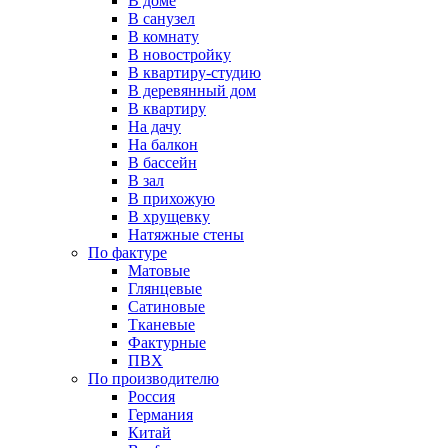
В доме
В санузел
В комнату
В новостройку
В квартиру-студию
В деревянный дом
В квартиру
На дачу
На балкон
В бассейн
В зал
В прихожую
В хрущевку
Натяжные стены
По фактуре
Матовые
Глянцевые
Сатиновые
Тканевые
Фактурные
ПВХ
По производителю
Россия
Германия
Китай