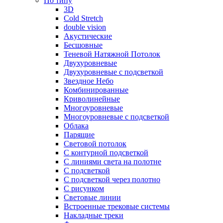
По типу
3D
Cold Stretch
double vision
Акустические
Бесшовные
Теневой Натяжной Потолок
Двухуровневые
Двухуровневые с подсветкой
Звездное Небо
Комбинированные
Криволинейные
Многоуровневые
Многоуровневые с подсветкой
Облака
Парящие
Световой потолок
С контурной подсветкой
С линиями света на полотне
С подсветкой
С подсветкой через полотно
С рисунком
Световые линии
Встроенные трековые системы
Накладные треки