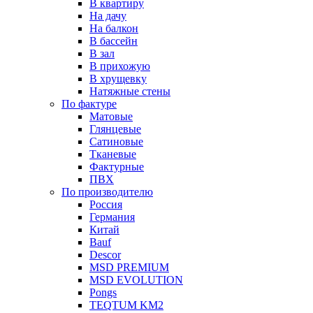
В квартиру
На дачу
На балкон
В бассейн
В зал
В прихожую
В хрущевку
Натяжные стены
По фактуре
Матовые
Глянцевые
Сатиновые
Тканевые
Фактурные
ПВХ
По производителю
Россия
Германия
Китай
Вauf
Descor
MSD PREMIUM
MSD EVOLUTION
Pongs
TEQTUM KM2