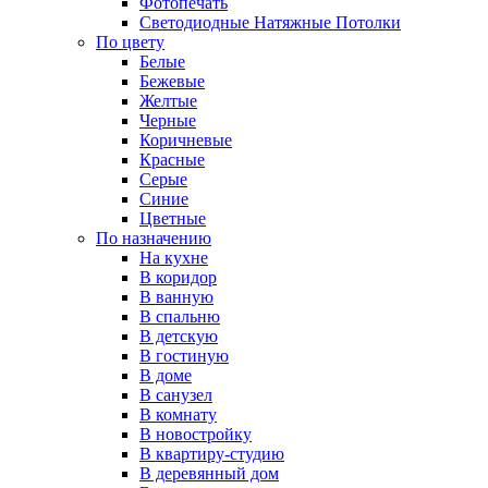
Фотопечать
Светодиодные Натяжные Потолки
По цвету
Белые
Бежевые
Желтые
Черные
Коричневые
Красные
Серые
Синие
Цветные
По назначению
На кухне
В коридор
В ванную
В спальню
В детскую
В гостиную
В доме
В санузел
В комнату
В новостройку
В квартиру-студию
В деревянный дом