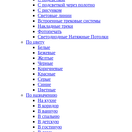
С подсветкой через полотно
С рисунком
Световые линии
Встроенные трековые системы
Накладные треки
Фотопечать
Светодиодные Натяжные Потолки
По цвету
Белые
Бежевые
Желтые
Черные
Коричневые
Красные
Серые
Синие
Цветные
По назначению
На кухне
В коридор
В ванную
В спальню
В детскую
В гостиную