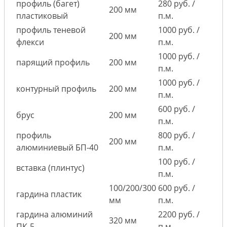
профиль (багет)
280 руб. /
200 мм
пластиковый
п.м.
профиль теневой
1000 руб. /
200 мм
флекси
п.м.
1000 руб. /
парящий профиль
200 мм
п.м.
1000 руб. /
контурный профиль
200 мм
п.м.
600 руб. /
брус
200 мм
п.м.
профиль
800 руб. /
200 мм
алюминиевый БП-40
п.м.
100 руб. /
вставка (плинтус)
п.м.
100/200/300
600 руб. /
гардина пластик
мм
п.м.
гардина алюминий
2200 руб. /
320 мм
ПК-5
п.м.