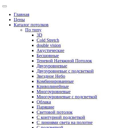
Skip
to
Главная
content
Цены
Каталог потолков
По типу
3D
Cold Stretch
double vision
Акустические
Бесшовные
Теневой Натяжной Потолок
Двухуровневые
Двухуровневые с подсветкой
Звездное Небо
Комбинированные
Криволинейные
Многоуровневые
Многоуровневые с подсветкой
Облака
Парящие
Световой потолок
С контурной подсветкой
С линиями света на полотне
С подсветкой