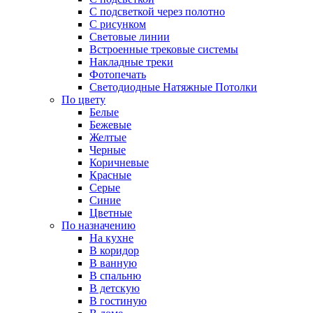
С подсветкой через полотно
С рисунком
Световые линии
Встроенные трековые системы
Накладные треки
Фотопечать
Светодиодные Натяжные Потолки
По цвету
Белые
Бежевые
Желтые
Черные
Коричневые
Красные
Серые
Синие
Цветные
По назначению
На кухне
В коридор
В ванную
В спальню
В детскую
В гостиную