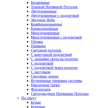
Бесшовные
Теневой Натяжной Потолок
Двухуровневые
Двухуровневые с подсветкой
Звездное Небо
Комбинированные
Криволинейные
Многоуровневые
Многоуровневые с подсветкой
Облака
Парящие
Световой потолок
С контурной подсветкой
С линиями света на полотне
С подсветкой
С подсветкой через полотно
С рисунком
Световые линии
Встроенные трековые системы
Накладные треки
Фотопечать
Светодиодные Натяжные Потолки
По цвету
Белые
Бежевые