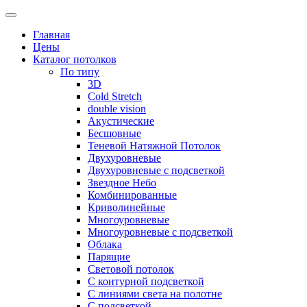
Skip
to
Главная
content
Цены
Каталог потолков
По типу
3D
Cold Stretch
double vision
Акустические
Бесшовные
Теневой Натяжной Потолок
Двухуровневые
Двухуровневые с подсветкой
Звездное Небо
Комбинированные
Криволинейные
Многоуровневые
Многоуровневые с подсветкой
Облака
Парящие
Световой потолок
С контурной подсветкой
С линиями света на полотне
С подсветкой