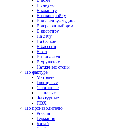
В доме
В санузел
В комнату
В новостройку
В квартиру-студию
В деревянный дом
В квартиру
На дачу
На балкон
В бассейн
В зал
В прихожую
В хрущевку
Натяжные стены
По фактуре
Матовые
Глянцевые
Сатиновые
Тканевые
Фактурные
ПВХ
По производителю
Россия
Германия
Китай