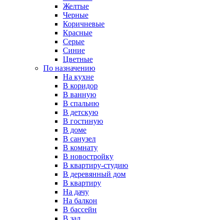
Желтые
Черные
Коричневые
Красные
Серые
Синие
Цветные
По назначению
На кухне
В коридор
В ванную
В спальню
В детскую
В гостиную
В доме
В санузел
В комнату
В новостройку
В квартиру-студию
В деревянный дом
В квартиру
На дачу
На балкон
В бассейн
В зал