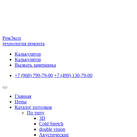
Рем
Эксп
технология ремонта
Калькулятор
Калькулятор
Вызвать замерщика
+7 (968) 799-79-00
+7 (499) 130-79-00
Главная
Цены
Каталог потолков
По типу
3D
Cold Stretch
double vision
Акустические